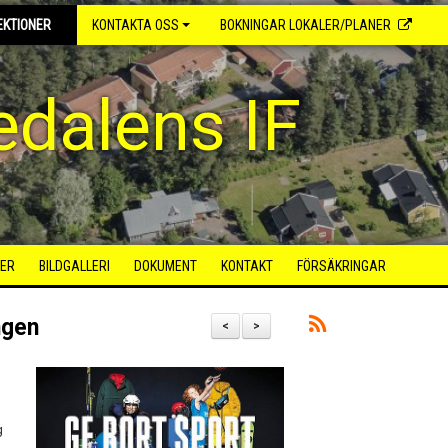
EKTIONER
KONTAKTA OSS
BOKNINGAR LOKALER/PLANER
dalens IF
ER
BILDGALLERI
DOKUMENT
KONTAKT
FÖRSÄKRINGAR
ngen
<
>
g