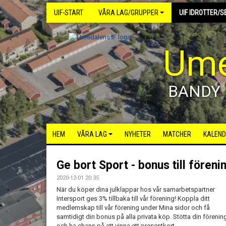
UIF-START
VÅRA LAG/GRUPPER
UIF IDROTTER/S
Ume
BANDY
HEM
VÅRA LAG
NYHETER
MATCHER
KALEND
Ge bort Sport - bonus till föreni
2020-12-01 20:35
När du köper dina julklappar hos vår samarbetspartner
Intersport ges 3% tillbaka till vår förening! Koppla ditt
medlemskap till vår förening under Mina sidor och få
samtidigt din bonus på alla privata köp. Stötta din förenin
och ha chans på att vinna ett presentkort.