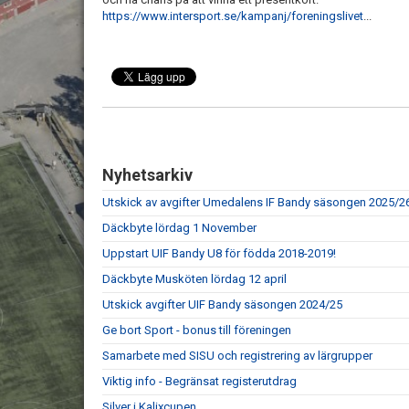
https://www.intersport.se/kampanj/foreningslivet
...
Nyhetsarkiv
Utskick av avgifter Umedalens IF Bandy säsongen 2025/2
Däckbyte lördag 1 November
Uppstart UIF Bandy U8 för födda 2018-2019!
Däckbyte Musköten lördag 12 april
Utskick avgifter UIF Bandy säsongen 2024/25
Ge bort Sport - bonus till föreningen
Samarbete med SISU och registrering av lärgrupper
Viktig info - Begränsat registerutdrag
Silver i Kalixcupen