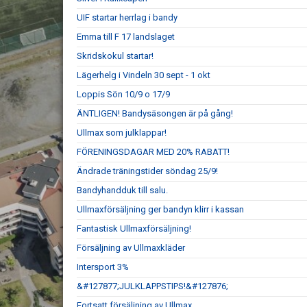
UIF startar herrlag i bandy
Emma till F 17 landslaget
Skridskokul startar!
Lägerhelg i Vindeln 30 sept - 1 okt
Loppis Sön 10/9 o 17/9
ÄNTLIGEN! Bandysäsongen är på gång!
Ullmax som julklappar!
FÖRENINGSDAGAR MED 20% RABATT!
Ändrade träningstider söndag 25/9!
Bandyhandduk till salu.
Ullmaxförsäljning ger bandyn klirr i kassan
Fantastisk Ullmaxförsäljning!
Försäljning av Ullmaxkläder
Intersport 3%
&#127877;JULKLAPPSTIPS!&#127876;
Fortsatt försäljning av Ullmax.