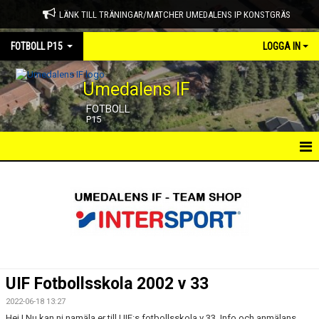
LÄNK TILL TRÄNINGAR/MATCHER UMEDALENS IP KONSTGRÄS
FOTBOLL P15
LOGGA IN
Umedalens IF
FOTBOLL
P15
HEM
NYHETER
KALENDER
MATCHER
UIF Fotbollsskola 2002 v 33
TRUPPEN
2022-06-18 13:27
Hej ! Nu kan ni namäla er till UIF:s fotbollsskola v 33. Info och anmälans