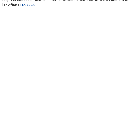
BILDGALLERI
länk finns
HÄR>>>
DOKUMENT
KONTAKT