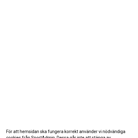
För att hemsidan ska fungera korrekt använder vi nödvändiga
cookies från SportAdmin. Dessa går inte att stänga av.