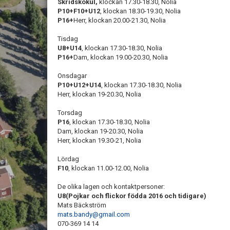
Skridskokul,
klockan 17.30-18.30, Nolia
P10+F10+U12
, klockan 18.30-19.30, Nolia
P16+
Herr, klockan 20.00-21.30, Nolia
Tisdag
U8+U14
, klockan 17.30-18.30, Nolia
P16+
Dam, klockan 19.00-20.30, Nolia
Onsdagar
P10+U12+U14
, klockan 17.30-18.30, Nolia
Herr, klockan 19-20.30, Nolia
Torsdag
P16
, klockan 17.30-18.30, Nolia
Dam, klockan 19-20.30, Nolia
Herr, klockan 19.30-21, Nolia
Lördag
F10
, klockan 11.00-12.00, Nolia
De olika lagen och kontaktpersoner:
U8(Pojkar och flickor födda 2016 och tidigare)
Mats Bäckström
mats.bandy@gmail.com
070-369 14 14