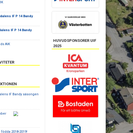
BK
alens IF P 14 Bandy
alens IF P 14 Bandy
HUVUDSPONSORER UIF
ds AIK
2025
VITETER
EKTIONEN
dalens IF Bandy säsongen
mber
r födda 2018-2019!