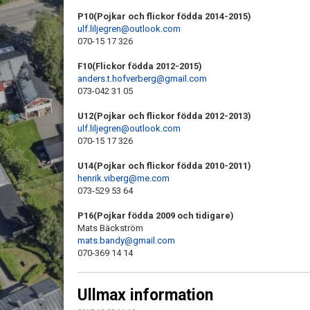
P10(Pojkar och flickor födda 2014-2015)
ulf.liljegren@outlook.com
070-15 17 326
F10(Flickor födda 2012-2015)
anders.t.hofverberg@gmail.com
073-042 31 05
U12(Pojkar och flickor födda 2012-2013)
ulf.liljegren@outlook.com
070-15 17 326
U14(Pojkar och flickor födda 2010-2011)
henrik.viberg@me.com
073-529 53 64
P16(Pojkar födda 2009 och tidigare)
Mats Bäckström
mats.bandy@gmail.com
070-369 14 14
Ullmax information