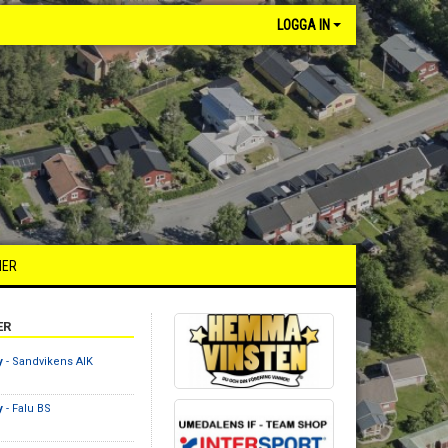
LOGGA IN
HER
ER
y
- Sandvikens AIK
y
- Falu BS