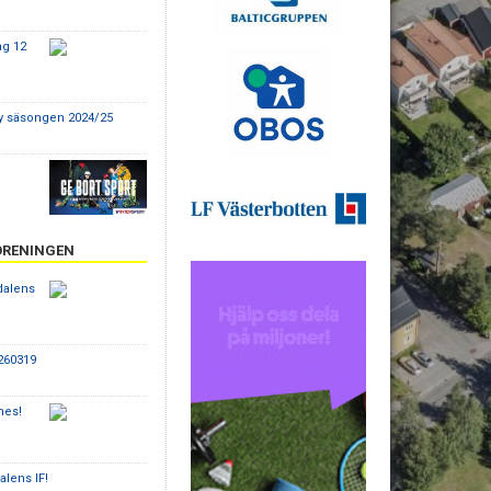
ag 12
dy säsongen 2024/25
ÖRENINGEN
dalens
260319
nes!
alens IF!