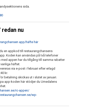
Bandysektionens sida.
80
 redan nu
aurangchansen app/häfte här
 du en appkod till restaurangchansens
pp. Koden kan användas på två telefoner
 med appen har du tillgång till samma rabatter
anliga häftet.
ereras via e-post i februari efter erlagd
40 kr.
för betalning skickas ut i slutet av januari.
pa app-koden här stödjer du Umedalens
mhet.
chansen.se/rc-appen/
/restaurangchansen.se/wp-