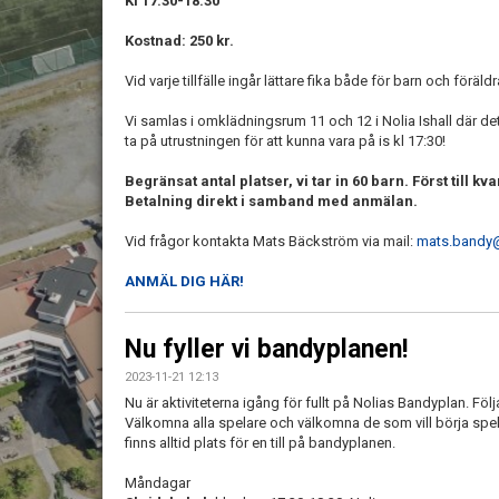
Kl 17:30-18:30
Kostnad: 250 kr.
Vid varje tillfälle ingår lättare fika både för barn och föräldr
Vi samlas i omklädningsrum 11 och 12 i Nolia Ishall där det 
ta på utrustningen för att kunna vara på is kl 17:30!
Begränsat antal platser, vi tar in 60 barn. Först till kva
Betalning direkt i samband med anmälan.
Vid frågor kontakta Mats Bäckström via mail:
mats.bandy
ANMÄL DIG HÄR!
Nu fyller vi bandyplanen!
2023-11-21 12:13
Nu är aktiviteterna igång för fullt på Nolias Bandyplan. Fö
Välkomna alla spelare och välkomna de som vill börja spela
finns alltid plats för en till på bandyplanen.
Måndagar