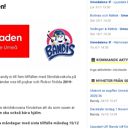
Umedalens IF
- Ljusdals 
n!
Lör 31/1 13:00
Bollnäs och Rättvik -
Umed
Sön 25/1 14:20
Selånger & Rättvik -
Umed
Sön 18/1 14:20
Umedalens IF
- Härnösan
Tis 6/1 14:30
KOMMANDE AKTI
Inga aktiviteter inbokade
y in till fem tillfällen med Skridskoskola på
NYHETER FRÅN S
der oss till pojkar och flickor födda
2019-
Utskick av avgifter Ume
2025/26
Bandy
,
24/10 15:47
lite skridskovana förväntas att du som vuxen är
Däckbyte lördag 1 Nove
en ska också bära hjälm.
Bandy
,
16/10 13:09
 måndagar med sista tillfälle måndag 15/12
Uppstart UIF Bandy U8 fö