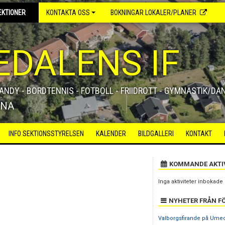
EKTIONER
KONTAKTA OSS
BOKNINGAR LOKALER/PLANER
DALENS IF
NDY - BORDTENNIS - FOTBOLL - FRIIDROTT - GYMNASTIK/DAN
RNA
INFO SEKTIONSSTYRELSEN
KALENDER
BILDGALLERI
KONTAKT
KOMMANDE AKTI
Inga aktiviteter inbokade
NYHETER FRÅN F
Valborgsfirande på Ume