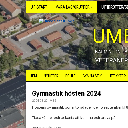
UIF-START
VÅRA LAG/GRUPPER
UIF IDROTTER/S
UME
BADMINTON - BA
VETERANE
HEM
NYHETER
BOULE
GYMNASTIK
UTFLYKTER
Gymnastik hösten 2024
2024-08-27 19:32
Höstens gymnastik börjar torsdagen den 5 september kl 8
Tipsa vänner och bekanta att komma och prova på.
Veteransektionen