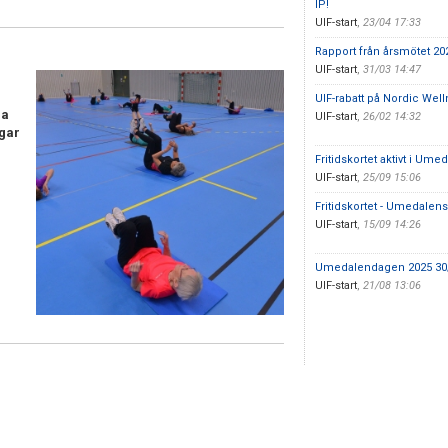
IP!
UIF-start
,
23/04 17:33
Rapport från årsmötet 20
UIF-start
,
31/03 14:47
UIF-rabatt på Nordic Well
na
UIF-start
,
26/02 14:32
ngar
Fritidskortet aktivt i Umed
UIF-start
,
25/09 15:06
Fritidskortet - Umedalens 
UIF-start
,
15/09 14:26
Umedalendagen 2025 30/8
UIF-start
,
21/08 13:06