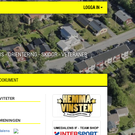
LOGGA IN
S - ORIENTERING - SKIDOR - VETERANER
DOKUMENT
VITETER
ÖRENINGEN
dalens