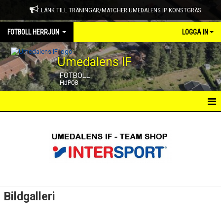
LÄNK TILL TRÄNINGAR/MATCHER UMEDALENS IP KONSTGRÄS
FOTBOLL HERRJUN
LOGGA IN
Umedalens IF
FOTBOLL
HJP08
HEM
NYHETER
KALENDER
TRUPPEN
Bildgalleri
GÄSTBOK