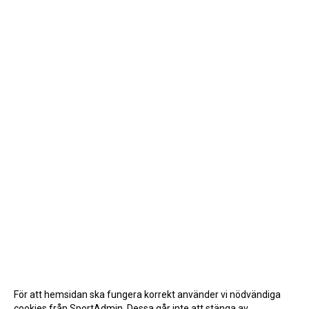
För att hemsidan ska fungera korrekt använder vi nödvändiga
cookies från SportAdmin. Dessa går inte att stänga av.