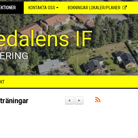
EKTIONER
KONTAKTA OSS
BOKNINGAR LOKALER/PLANER
dalens IF
ERING
AKT
träningar
<
>