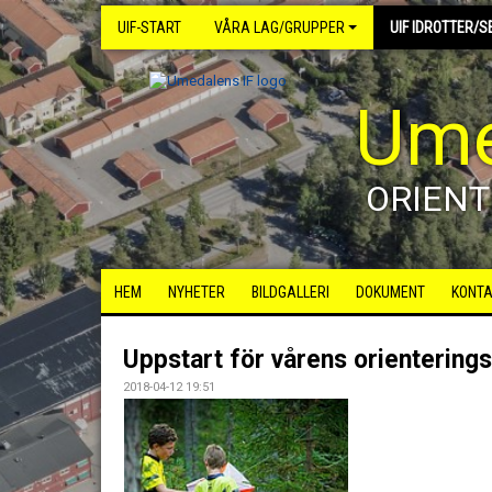
UIF-START
VÅRA LAG/GRUPPER
UIF IDROTTER/S
Ume
ORIENT
HEM
NYHETER
BILDGALLERI
DOKUMENT
KONT
Uppstart för vårens orienterings
2018-04-12 19:51