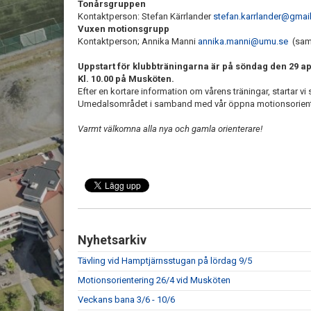
Tonårsgruppen
Kontaktperson: Stefan Kärrlander
stefan.karrlander@gmai
Vuxen motionsgrupp
Kontaktperson; Annika Manni
annika.manni@umu.se
(samo
Uppstart för klubbträningarna är på söndag den 29 ap
Kl. 10.00 på Musköten.
Efter en kortare information om vårens träningar, startar vi
Umedalsområdet i samband med vår öppna motionsorienteri
Varmt välkomna alla nya och gamla orienterare!
Nyhetsarkiv
Tävling vid Hamptjärnsstugan på lördag 9/5
Motionsorientering 26/4 vid Musköten
Veckans bana 3/6 - 10/6