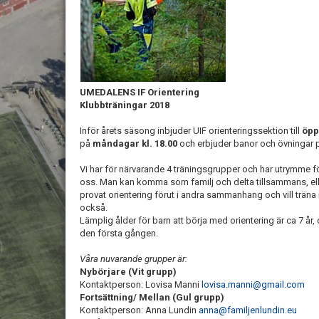
UMEDALENS IF Orientering
Klubbträningar 2018
Inför årets säsong inbjuder UIF orienteringssektion till
öpp
på
måndagar kl. 18.00
och erbjuder banor och övningar på
Vi har för närvarande 4 träningsgrupper och har utrymme fö
oss. Man kan komma som familj och delta tillsammans, elle
provat orientering förut i andra sammanhang och vill trän
också.
Lämplig ålder för barn att börja med orientering är ca 7 år,
den första gången.
Våra nuvarande grupper är:
Nybörjare (Vit grupp)
Kontaktperson: Lovisa Manni
lovisa.manni@gmail.com
Fortsättning/ Mellan (Gul grupp)
Kontaktperson: Anna Lundin
anna@familjenlundin.eu