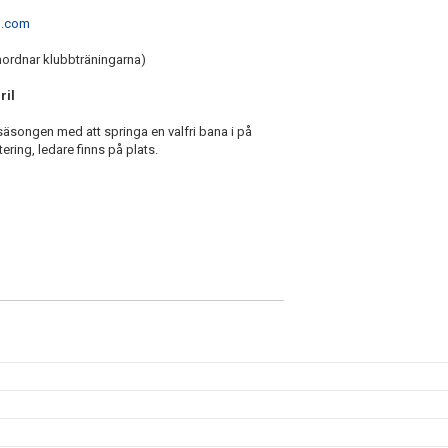
l.com
rdnar klubbträningarna)
ril
 säsongen med att springa en valfri bana i på
ng, ledare finns på plats.