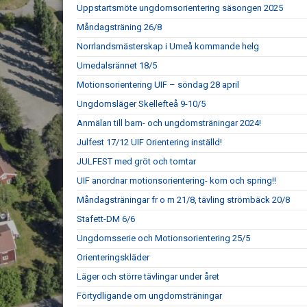
Uppstartsmöte ungdomsorientering säsongen 2025
Måndagsträning 26/8
Norrlandsmästerskap i Umeå kommande helg
Umedalsrännet 18/5
Motionsorientering UIF – söndag 28 april
Ungdomsläger Skellefteå 9-10/5
Anmälan till barn- och ungdomsträningar 2024!
Julfest 17/12 UIF Orientering inställd!
JULFEST med gröt och tomtar
UIF anordnar motionsorientering- kom och spring!!
Måndagsträningar fr o m 21/8, tävling strömbäck 20/8
Stafett-DM 6/6
Ungdomsserie och Motionsorientering 25/5
Orienteringskläder
Läger och större tävlingar under året
Förtydligande om ungdomsträningar