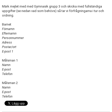
KONTAKT
Märk mejlet med med Gymnasik grupp 3 och skicka med fullständiga
uppgifter (se nedan vad som behövs) så tar vi förfrågningarna i tur och
ordning.
Barnet
Förnamn
Efternamn
Personnummer
Adress
Postar/ort
E-post 1
Målsman 1
Namn
E-post
Telefon
Målsman 2
Namn
E-post
Telefon