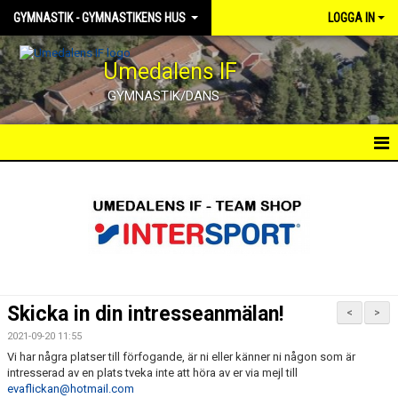
GYMNASTIK - GYMNASTIKENS HUS
LOGGA IN
Umedalens IF
GYMNASTIK/DANS
HEM
NYHETER
KALENDER
TRUPPEN
Skicka in din intresseanmälan!
<
>
BILDGALLERI
2021-09-20 11:55
Vi har några platser till förfogande, är ni eller känner ni någon som är
DOKUMENT
intresserad av en plats tveka inte att höra av er via mejl till
evaflickan@hotmail.com