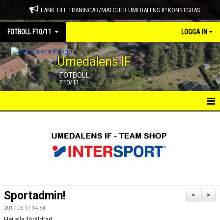
LÄNK TILL TRÄNINGAR/MATCHER UMEDALENS IP KONSTGRÄS
FOTBOLL F10/11
LOGGA IN
Umedalens IF
FOTBOLL
F10/11
HEM
NYHETER
KALENDER
TRUPPEN
Sportadmin!
<
>
GÄSTBOK
2017-05-17 14:54
Hej alla föräldrar!