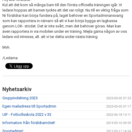
BILDGALLERI
Kul att det kom så många barn till den första officiella träningen igår. Vi
ledare hoppas att barnen tyckte att det var roligt. Nu till en viktig fråga som
Ni föräldrar kan börja fundera på, laget behöver en Sportadminansvarig
MATCHER
som kan rapportera in närvaro så att vi kan börja bygga en lagkassa
genom LOK- stödet. Det är inte svårt, men det behöver göras. Man kan
DOKUMENT
även rapportera in via mobilen under en träning. Mejla gärna någon av oss
ledare vid intresse, alt. att vi tar detta under nästa träning.
KONTAKT
Mvh.
/Ledarna
Nyhetsarkiv
Gruppindelning 2023
2023-05-05 07:23
Egen mailadress till Sportadmin
2023-05-05 07:17
UIF - Fotbollsskola 2022 v 33
2022-06-18 13:11
Information från föräldramötet!
2019-05-10 09:59
Sportadmin!
2017-05-17 14:54