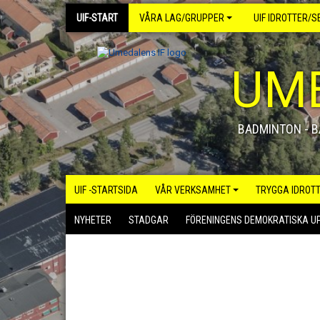
UIF-START
VÅRA LAG/GRUPPER
UIF IDROTTER/S
UME
BADMINTON - BA
UIF -STARTSIDA
VÅR VERKSAMHET
TRYGGA IDROT
NYHETER
STADGAR
FÖRENINGENS DEMOKRATISKA 