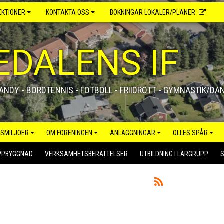
EKTIONER
KONTAKTA OSS
BOKNINGAR LOKALER/PLANER
DALENS IF
NDY - BORDTENNIS - FOTBOLL - FRIIDROTT - GYMNASTIK/DAN
TSMILJÖER
OM FÖRENINGEN
ANLÄGGNINGAR
OLLES SPÅR
UPPBYGGNAD
VERKSAMHETSBERÄTTELSER
UTBILDNING I LÄRGRUPP