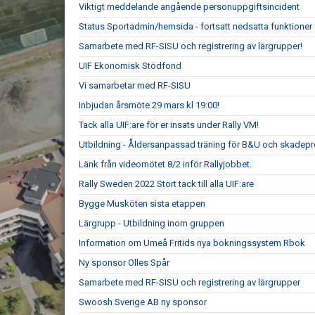
Viktigt meddelande angående personuppgiftsincident
Status Sportadmin/hemsida - fortsatt nedsatta funktioner
Samarbete med RF-SISU och registrering av lärgrupper!
UIF Ekonomisk Stödfond
Vi samarbetar med RF-SISU
Inbjudan årsmöte 29 mars kl 19:00!
Tack alla UIF:are för er insats under Rally VM!
Utbildning - Åldersanpassad träning för B&U och skadepr
Länk från videomötet 8/2 inför Rallyjobbet.
Rally Sweden 2022 Stort tack till alla UIF:are
Bygge Musköten sista etappen
Lärgrupp - Utbildning inom gruppen
Information om Umeå Fritids nya bokningssystem Rbok
Ny sponsor Olles Spår
Samarbete med RF-SISU och registrering av lärgrupper
Swoosh Sverige AB ny sponsor