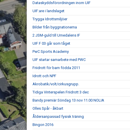
Dataskyddsförordningen inom UIF
UIF:are i landslaget
Trygga Idrottsmiljöer
Bilder från byggnationerna
2 JSM-guld till Umedalens IF
UIF F 03 går som tåget
PwC Sports Academy
UIF startar samarbete med PWC
Friidrott för barn födda 2011
Idrott och NPF
Akrobatik/volt/cirkusgrupp.
Tidiga Vinterspelen Friidrott 3 dec
Bandy premiär Söndag 13 nov 11.00 NOLIA
Olles Spår - åkbart
Åldersanpassad fysisk träning
Bingon 2016