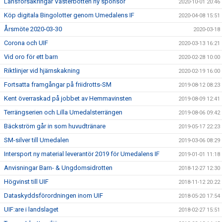
Länsförsäkringar Västerbotten ny sponsor
2020-10-01 20:46
Köp digitala Bingolotter genom Umedalens IF
2020-04-08 15:51
Årsmöte 2020-03-30
2020-03-18
Corona och UIF
2020-03-13 16:21
Vid oro för ett barn
2020-02-28 10:00
Riktlinjer vid hjärnskakning
2020-02-19 16:00
Fortsatta framgångar på friidrotts-SM
2019-08-12 08:23
Kent överraskad på jobbet av Hemmavinsten
2019-08-09 12:41
Terrängserien och Lilla Umedalsterrängen
2019-08-06 09:42
Bäckström går in som huvudtränare
2019-05-17 22:23
SM-silver till Umedalen
2019-03-06 08:29
Intersport ny material leverantör 2019 för Umedalens IF
2019-01-01 11:18
Anvisningar Barn- & Ungdomsidrotten
2018-12-27 12:30
Högvinst till UIF
2018-11-12 20:22
Dataskyddsförordningen inom UIF
2018-05-20 17:54
UIF:are i landslaget
2018-02-27 15:51