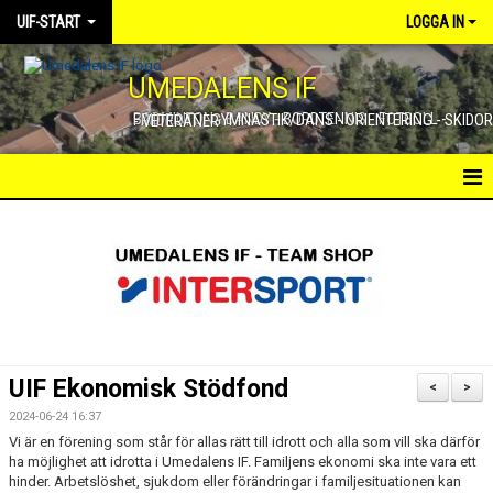
UIF-START
LOGGA IN
UMEDALENS IF
BADMINTON - BANDY - BORDTENNIS - FOTBOLL - FRIIDROTT - GYMNASTIK/DANS - ORIENTERING - SKIDOR - VETERANER
UIF -STARTSIDA
VÅR VERKSAMHET
NYHETER
STADGAR
UIF Ekonomisk Stödfond
<
>
FÖRENINGENS DEMOKRATISKA UPPBYGGNAD
2024-06-24 16:37
Vi är en förening som står för allas rätt till idrott och alla som vill ska därför
VERKSAMHETSBERÄTTELSER
ha möjlighet att idrotta i Umedalens IF. Familjens ekonomi ska inte vara ett
hinder. Arbetslöshet, sjukdom eller förändringar i familjesituationen kan