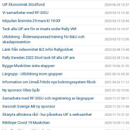
UIF Ekonomisk Stödfond
2024-06-24 16:37
Vi samarbetar med RF-SISU
2023-03-15 15:30
Inbjudan årsmöte 29 mars kl 19:00!
2023-03-13 10:44
Tack alla UIF:are för er insats under Rally VM!
2023-02-16 10:07
Utbildning - Åldersanpassad träning för B&U och
2023-02-13 12:00
skadeprevention
Länk från videomötet 8/2 inför Rallyjobbet.
2023-02-08 15:48
Rally Sweden 2022 Stort tack till alla UIF:are
2022-02-28 12:46
Bygge Musköten sista etappen
2021-10-06 21:55
Lärgrupp - Utbildning inom gruppen
2021-06-16 09:30
Information om Umeå Fritids nya bokningssystem Rbok
2021-04-26 11:12
Ny sponsor Olles Spår
2021-01-20 10:06
Samarbete med RF-SISU och registrering av lärgrupper
2020-11-27 08:11
Swoosh Sverige AB ny sponsor
2020-11-23 11:48
Skärpta allmänna råd - hur påverkas UIF:s verksamhet
2020-11-10 21:32
Riktlinjer Covid 19 Musköten
2020-10-09 11:49