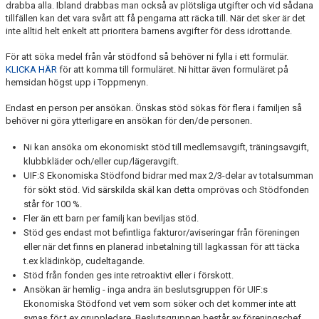
drabba alla. Ibland drabbas man också av plötsliga utgifter och vid sådana
UTBILDNING I LÄRGRUPP
tillfällen kan det vara svårt att få pengarna att räcka till. När det sker är det
inte alltid helt enkelt att prioritera barnens avgifter för dess idrottande.
SCHEMA ALLA GRUPPER
För att söka medel från vår stödfond så behöver ni fylla i ett formulär.
KLICKA HÄR
för att komma till formuläret. Ni hittar även formuläret på
TRYGGA IDROTTSMILJÖER
hemsidan högst upp i Toppmenyn.
OM FÖRENINGEN
Endast en person per ansökan. Önskas stöd sökas för flera i familjen så
behöver ni göra ytterligare en ansökan för den/de personen.
ANLÄGGNINGAR
Ni kan ansöka om ekonomiskt stöd till medlemsavgift, träningsavgift,
klubbkläder och/eller cup/lägeravgift.
OLLES SPÅR
UIF:S Ekonomiska Stödfond bidrar med max 2/3-delar av totalsumman
för sökt stöd. Vid särskilda skäl kan detta omprövas och Stödfonden
SKOLSCHEMA 23/24
står för 100 %.
Fler än ett barn per familj kan beviljas stöd.
LEDARHUB SPORTADMIN
Stöd ges endast mot befintliga fakturor/aviseringar från föreningen
eller när det finns en planerad inbetalning till lagkassan för att täcka
t.ex klädinköp, cudeltagande.
Stöd från fonden ges inte retroaktivt eller i förskott.
Ansökan är hemlig - inga andra än beslutsgruppen för UIF:s
Ekonomiska Stödfond vet vem som söker och det kommer inte att
synas för t.ex gruppledare. Beslutsgruppen består av föreningschef,