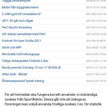
Trygga Idrottsmiljöer
2018-02-13 14:45
Bilder från byggnationerna
2017-10-16 14:04
2 JSM-guld till Umedalens IF
2017-08-12 01:43
UIF F 03 går som tåget
2017-07-19 21:22
PwC Sports Academy
2017-05-19 14:32
UIF startar samarbete med PWC
2017-04-26 10:50
Friidrott för barn födda 2011
2017-04-19 08:31
Idrott och NPF
2017-04-01 12:00
Akrobatik/volt/cirkusgrupp.
2016-12-07 18:52
Tidiga Vinterspelen Friidrott 3 dec
2016-12-01 11:24
Bandy premiär Söndag 13 nov 11.00 NOLIA
2016-11-11 10:29
Olles Spår - åkbart
2016-11-06 12:07
Åldersanpassad fysisk träning
2016-10-21 10:10
Bingon 2016
2016-04-30 21:51
Utveckling av Umedalens IF
För att hemsidan ska fungera korrekt använder vi nödvändiga
2016-04-26 14:39
cookies från SportAdmin. Dessa går inte att stänga av.
2015-09-14 16:50
Föreningen kan också använda frivilliga cookies, t.ex. för statistik