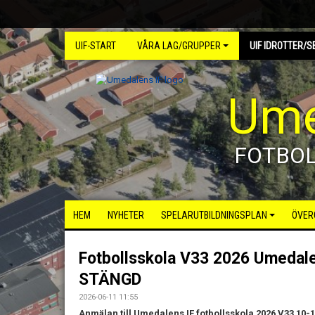
UIF-START
VÅRA LAG/GRUPPER
UIF IDROTTER/S
Ume
FOTBO
HEM
NYHETER
SPELARUTBILDNINGSPLAN
ÖVER
Fotbollsskola V33 2026 Umedal
STÄNGD
2026-06-11 11:55
Anmälan till Umedalens IF fotbollsskola 2026 V33 10-1