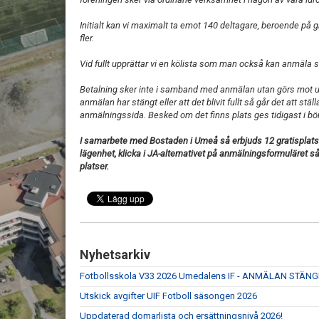
Initialt kan vi maximalt ta emot 140 deltagare, beroende på gr
fler.
Vid fullt upprättar vi en kölista som man också kan anmäla si
Betalning sker inte i samband med anmälan utan görs mot ut
anmälan har stängt eller att det blivit fullt så går det att stäl
anmälningssida. Besked om det finns plats ges tidigast i bör
I samarbete med Bostaden i Umeå så erbjuds 12 gratisplatser 
lägenhet, klicka i JA-alternativet på anmälningsformuläret s
platser.
Nyhetsarkiv
Fotbollsskola V33 2026 Umedalens IF - ANMÄLAN STÄN
Utskick avgifter UIF Fotboll säsongen 2026
Uppdaterad domarlista och ersättningsnivå 2026!