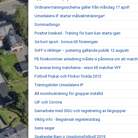
Ordinarie träningsschema gäller från måndag 17 april!
Umedalens IF startar målvaktsträningar!
Sommarbingo
Positivt besked - Träning för barn kan starta igen
Ge bort sport - bonus till föreningen
SvFF:s riktlinjer – justering gällande publik 12 augusti
På förekommen anledning måste vi påminna om att matche
Ta ansvar kring matcherna - resor till matcher VFF
Fotboll Pojkar och Flickor födda 2013
Träningstider Umedalens IP
All inomhusträning för grupper inställd
UIF och Corona
Samarbete med SISU och registrering av lärgrupper
Viktig info - Begränsat registerutdrag
Serie seger
Spelregler Barn o Ungdomsfotboll 2019