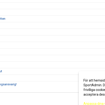
tten
ut
För att hemsid
ingsansvarig!
SportAdmin. De
frivilliga cooki
acceptera des
Anpassa dina 