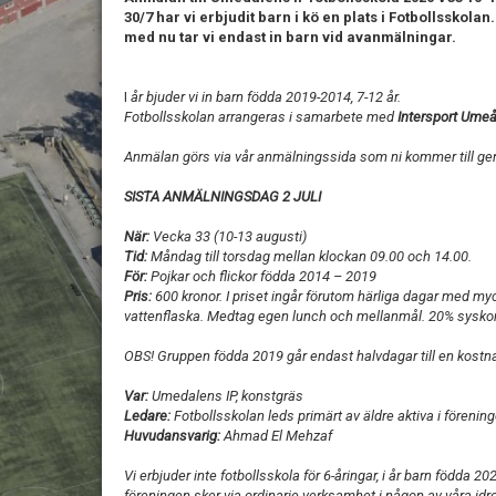
30/7 har vi erbjudit barn i kö en plats i Fotbollsskolan.
med nu tar vi endast in barn vid avanmälningar.
I
år bjuder vi in barn födda 2019-2014, 7-12 år.
Fotbollsskolan arrangeras i samarbete med
Intersport Ume
Anmälan görs via vår anmälningssida som ni kommer till g
SISTA ANMÄLNINGSDAG 2 JULI
När:
Vecka 33 (10-13 augusti)
Tid:
Måndag till torsdag mellan klockan 09.00 och 14.00.
För:
Pojkar och flickor födda 2014 – 2019
Pris:
600 kronor. I priset ingår förutom härliga dagar med myck
vattenflaska. Medtag egen lunch och mellanmål. 20% syskonr
OBS! Gruppen födda 2019 går endast halvdagar till en kostna
Var:
Umedalens IP, konstgräs
Ledare:
Fotbollsskolan leds primärt av äldre aktiva i förenin
Huvudansvarig:
Ahmad El Mehzaf
Vi erbjuder inte fotbollsskola för 6-åringar, i år barn födda 202
föreningen sker via ordinarie verksamhet i någon av våra idro