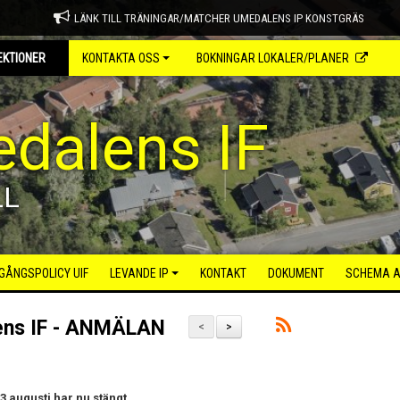
LÄNK TILL TRÄNINGAR/MATCHER UMEDALENS IP KONSTGRÄS
EKTIONER
KONTAKTA OSS
BOKNINGAR LOKALER/PLANER
dalens IF
LL
GÅNGSPOLICY UIF
LEVANDE IP
KONTAKT
DOKUMENT
SCHEMA A
ens IF - ANMÄLAN
<
>
3 augusti har nu stängt.