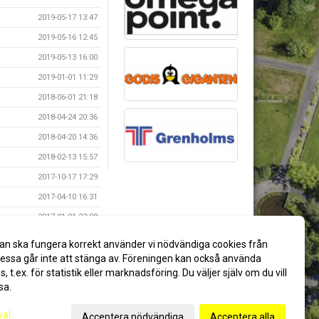
2019-05-17 13:47
2019-05-16 12:45
2019-05-13 16:00
2019-01-01 11:29
2018-06-01 21:18
2018-04-24 20:36
2018-04-20 14:36
2018-02-13 15:57
2017-10-17 17:29
2017-04-10 16:31
2017-01-01 23:08
2016-12-08 12:30
an ska fungera korrekt använder vi nödvändiga cookies från
2016-08-11 13:36
ssa går inte att stänga av. Föreningen kan också använda
es, t.ex. för statistik eller marknadsföring. Du väljer själv om du vill
sa.
val
Acceptera nödvändiga
Acceptera alla