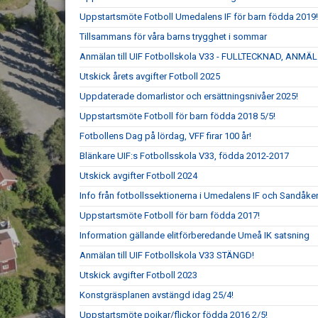
Uppstartsmöte Fotboll Umedalens IF för barn födda 2019!
Tillsammans för våra barns trygghet i sommar
Anmälan till UIF Fotbollskola V33 - FULLTECKNAD, ANMÄL
Utskick årets avgifter Fotboll 2025
Uppdaterade domarlistor och ersättningsnivåer 2025!
Uppstartsmöte Fotboll för barn födda 2018 5/5!
Fotbollens Dag på lördag, VFF firar 100 år!
Blänkare UIF:s Fotbollsskola V33, födda 2012-2017
Utskick avgifter Fotboll 2024
Info från fotbollssektionerna i Umedalens IF och Sandåke
Uppstartsmöte Fotboll för barn födda 2017!
Information gällande elitförberedande Umeå IK satsning
Anmälan till UIF Fotbollskola V33 STÄNGD!
Utskick avgifter Fotboll 2023
Konstgräsplanen avstängd idag 25/4!
Uppstartsmöte pojkar/flickor födda 2016 2/5!