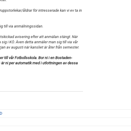
uppstorlekar/åldrar för intresserade kan vi ev ta in
g till via anmälningssidan.
skickad avisering efter att anmälan stängt. När
la sig i KÖ. Även detta anmäler man sig till via vår
jan av augusti när kansliet är åter från semester.
till vår Fotbollsskola. Bor ni i en Bostaden-
å är ni per automatik med i utlottningen av dessa
GD