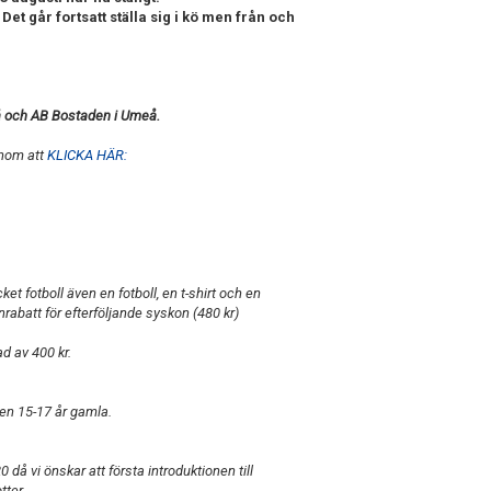
 Det går fortsatt ställa sig i kö men från och
å och AB Bostaden i Umeå.
enom att
KLICKA HÄR:
et fotboll även en fotboll, en t-shirt och en
abatt för efterföljande syskon (480 kr)
d av 400 kr.
gen 15-17 år gamla.
0 då vi önskar att första introduktionen till
tter.