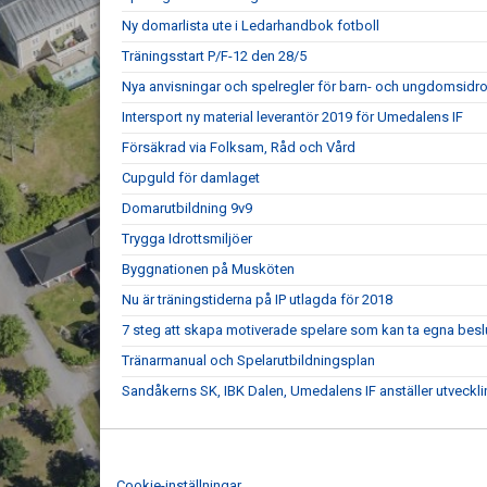
Ny domarlista ute i Ledarhandbok fotboll
Träningsstart P/F-12 den 28/5
Nya anvisningar och spelregler för barn- och ungdomsidro
Intersport ny material leverantör 2019 för Umedalens IF
Försäkrad via Folksam, Råd och Vård
Cupguld för damlaget
Domarutbildning 9v9
Trygga Idrottsmiljöer
Byggnationen på Musköten
Nu är träningstiderna på IP utlagda för 2018
7 steg att skapa motiverade spelare som kan ta egna besl
Tränarmanual och Spelarutbildningsplan
Sandåkerns SK, IBK Dalen, Umedalens IF anställer utveckl
Cookie-inställningar