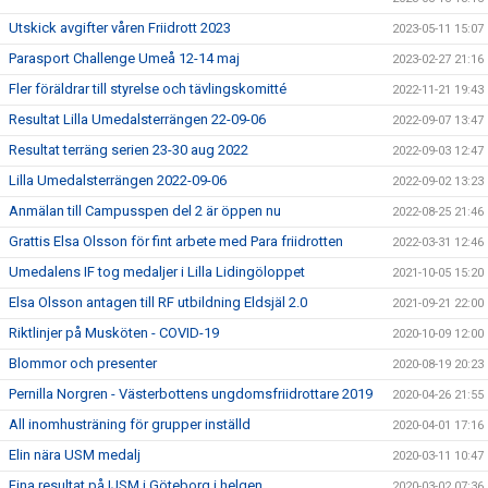
Utskick avgifter våren Friidrott 2023
2023-05-11 15:07
Parasport Challenge Umeå 12-14 maj
2023-02-27 21:16
Fler föräldrar till styrelse och tävlingskomitté
2022-11-21 19:43
Resultat Lilla Umedalsterrängen 22-09-06
2022-09-07 13:47
Resultat terräng serien 23-30 aug 2022
2022-09-03 12:47
Lilla Umedalsterrängen 2022-09-06
2022-09-02 13:23
Anmälan till Campusspen del 2 är öppen nu
2022-08-25 21:46
Grattis Elsa Olsson för fint arbete med Para friidrotten
2022-03-31 12:46
Umedalens IF tog medaljer i Lilla Lidingöloppet
2021-10-05 15:20
Elsa Olsson antagen till RF utbildning Eldsjäl 2.0
2021-09-21 22:00
Riktlinjer på Musköten - COVID-19
2020-10-09 12:00
Blommor och presenter
2020-08-19 20:23
Pernilla Norgren - Västerbottens ungdomsfriidrottare 2019
2020-04-26 21:55
All inomhusträning för grupper inställd
2020-04-01 17:16
Elin nära USM medalj
2020-03-11 10:47
Fina resultat på IJSM i Göteborg i helgen
2020-03-02 07:36