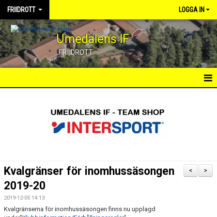
FRIIDROTT
LOGGA IN
Umedalens IF
FRIIDROTT
HEM
TRÄNINGSGRUPPER
AKTUELLA TÄVLINGAR
KALENDER
Kvalgränser för inomhussäsongen
<
>
EGNA TÄVLINGAR
2019-20
2019-12-05 14:13
DOKUMENT
Kvalgränserna för inomhussäsongen finns nu upplagd