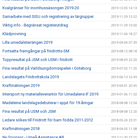
Kvalgränser för inomhussäsongen 2019-20
2019-12-05 14:13
Samarbete med SISU och registrering av lärgrupper
2019-11-29 15:52
Viktig info - Begränsat registerutdrag
2019-11-29 10:00
Klädprovning
2019-11-04 18:27
Lilla umedalsterrängen 2019
2019-09-04 07:39
Fortsatta framgångar på friidrotts-SM
2019-08-12 08:18
Toppresultat på JSM och USM i friidrott
2019-08-09 22:20
Fina resultat på Världsungdomsspelen i Göteborg
2019-07-02 11:25
Landslagets Friidrottskola 2019
2019-06-13 16:49
Kraftmätningen 2019
2019-04-01 20:45
Intersport ny materialleverantör för Umedalens IF 2019.
2019-01-06 11:32
Madeleine landslagsdebuterar i spjut för 19-åringar
2018-08-08 12:54
Fina resultat på USM och JSM
2018-08-08 12:20
Ledare sökes till Friidrott för barn födda 2011-2012
2018-05-24 23:31
Kraftmätningen 2018
2018-04-05 11:08
Ny Sponsor - Umeå Assistance AB
2017-11-30 15:15