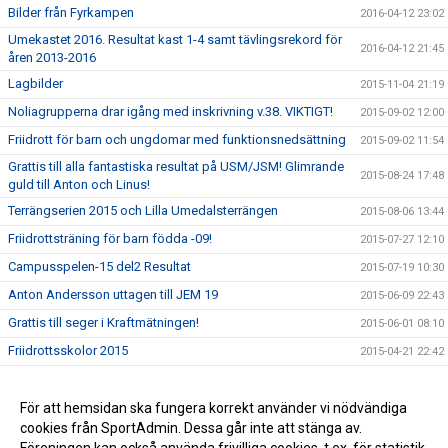
Bilder från Fyrkampen
2016-04-12 23:02
Umekastet 2016. Resultat kast 1-4 samt tävlingsrekord för
2016-04-12 21:45
åren 2013-2016
Lagbilder
2015-11-04 21:19
Noliagrupperna drar igång med inskrivning v.38. VIKTIGT!
2015-09-02 12:00
Friidrott för barn och ungdomar med funktionsnedsättning
2015-09-02 11:54
Grattis till alla fantastiska resultat på USM/JSM! Glimrande
2015-08-24 17:48
guld till Anton och Linus!
Terrängserien 2015 och Lilla Umedalsterrängen
2015-08-06 13:44
Friidrottsträning för barn födda -09!
2015-07-27 12:10
Campusspelen-15 del2 Resultat
2015-07-19 10:30
Anton Andersson uttagen till JEM 19
2015-06-09 22:43
Grattis till seger i Kraftmätningen!
2015-06-01 08:10
Friidrottsskolor 2015
2015-04-21 22:42
Broarna Runt 2015 Resultat och utlottningspriser 150429
2015-04-05 14:05
Resultat Umekastet 1-3 samt Umekastet 5 - Final
För att hemsidan ska fungera korrekt använder vi nödvändiga
2015-04-05 13:41
cookies från SportAdmin. Dessa går inte att stänga av.
Information från styrelsen
2015-02-12 13:26