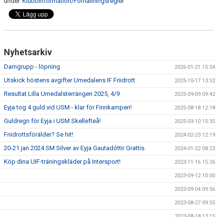
under"
Klubbinformation/Förhållningsregle
r"
BILDGALLERI
KLUBBINFORMATION
LÄNKAR
Nyhetsarkiv
Damgrupp - löpning
2026-01-21 15:54
UTBILDNING
Utskick höstens avgifter Umedalens IF Friidrott
2025-10-17 13:52
Resultat Lilla Umedalsterrängen 2025, 4/9
2025-09-09 09:42
Eyja tog 4 guld vid USM - klar för Finnkampen!
2025-08-18 12:18
Guldregn för Eyja i USM Skellefteå!
2025-03-10 15:35
Friidrottsförälder? Se hit!
2024-02-23 12:19
20-21 jan 2024 SM Silver av Eyja Gautadóttir Grattis.
2024-01-22 08:23
Köp dina UIF-träningskläder på Intersport!
2023-11-16 15:26
2023-09-12 10:00
2023-09-04 09:56
2023-08-27 09:55
2023-08-18 13:15