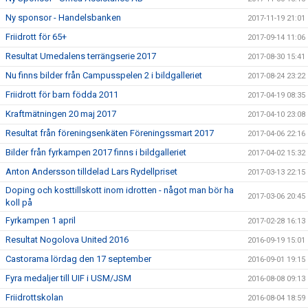
Ny sponsor - Handelsbanken
2017-11-19 21:01
Friidrott för 65+
2017-09-14 11:06
Resultat Umedalens terrängserie 2017
2017-08-30 15:41
Nu finns bilder från Campusspelen 2 i bildgalleriet
2017-08-24 23:22
Friidrott för barn födda 2011
2017-04-19 08:35
Kraftmätningen 20 maj 2017
2017-04-10 23:08
Resultat från föreningsenkäten Föreningssmart 2017
2017-04-06 22:16
Bilder från fyrkampen 2017 finns i bildgalleriet
2017-04-02 15:32
Anton Andersson tilldelad Lars Rydellpriset
2017-03-13 22:15
Doping och kosttillskott inom idrotten - något man bör ha
2017-03-06 20:45
koll på
Fyrkampen 1 april
2017-02-28 16:13
Resultat Nogolova United 2016
2016-09-19 15:01
Castorama lördag den 17 september
2016-09-01 19:15
Fyra medaljer till UIF i USM/JSM
2016-08-08 09:13
Friidrottskolan
2016-08-04 18:59