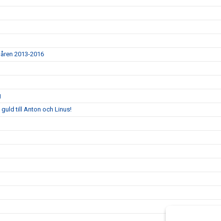
r åren 2013-2016
g
 guld till Anton och Linus!