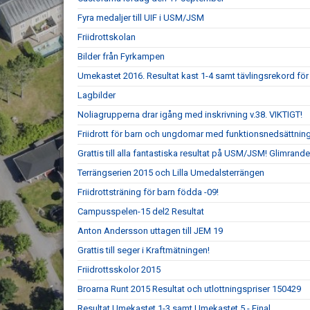
Fyra medaljer till UIF i USM/JSM
Friidrottskolan
Bilder från Fyrkampen
Umekastet 2016. Resultat kast 1-4 samt tävlingsrekord fö
Lagbilder
Noliagrupperna drar igång med inskrivning v.38. VIKTIGT!
Friidrott för barn och ungdomar med funktionsnedsättnin
Grattis till alla fantastiska resultat på USM/JSM! Glimrande
Terrängserien 2015 och Lilla Umedalsterrängen
Friidrottsträning för barn födda -09!
Campusspelen-15 del2 Resultat
Anton Andersson uttagen till JEM 19
Grattis till seger i Kraftmätningen!
Friidrottsskolor 2015
Broarna Runt 2015 Resultat och utlottningspriser 150429
Resultat Umekastet 1-3 samt Umekastet 5 - Final