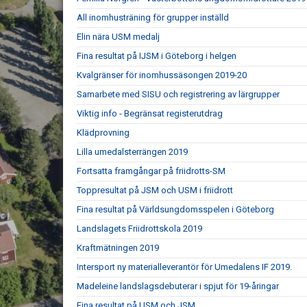
All inomhusträning för grupper inställd
Elin nära USM medalj
Fina resultat på IJSM i Göteborg i helgen
Kvalgränser för inomhussäsongen 2019-20
Samarbete med SISU och registrering av lärgrupper
Viktig info - Begränsat registerutdrag
Klädprovning
Lilla umedalsterrängen 2019
Fortsatta framgångar på friidrotts-SM
Toppresultat på JSM och USM i friidrott
Fina resultat på Världsungdomsspelen i Göteborg
Landslagets Friidrottskola 2019
Kraftmätningen 2019
Intersport ny materialleverantör för Umedalens IF 2019.
Madeleine landslagsdebuterar i spjut för 19-åringar
Fina resultat på USM och JSM