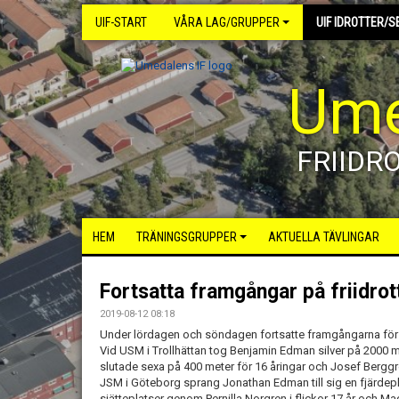
UIF-START
VÅRA LAG/GRUPPER
UIF IDROTTER/S
Ume
FRIIDR
HEM
TRÄNINGSGRUPPER
AKTUELLA TÄVLINGAR
Fortsatta framgångar på friidro
2019-08-12 08:18
Under lördagen och söndagen fortsatte framgångarna för
Vid USM i Trollhättan tog Benjamin Edman silver på 2000 m
slutade sexa på 400 meter för 16 åringar och Josef Bergg
JSM i Göteborg sprang Jonathan Edman till sig en fjärdeplat
sjätteplatser genom Pernilla Norgren i flickor 17 år och Ma