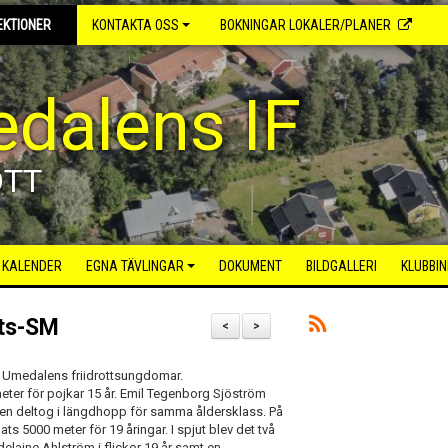
EKTIONER
KONTAKTA OSS
BOKNINGAR LOKALER/PLANER
dalens IF
OTT
KALENDER
EGNA TÄVLINGAR
DOKUMENT
BILDGALLERI
KLUBBI
tts-SM
<
>
 Umedalens friidrottsungdomar.
eter för pojkar 15 år. Emil Tegenborg Sjöström
ren deltog i längdhopp för samma åldersklass. På
s 5000 meter för 19 åringar. I spjut blev det två
delaine Ahlström i flickor 19 år samt en