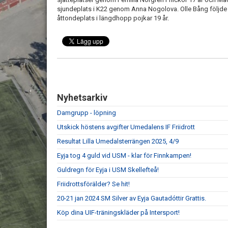
sjundeplats i K22 genom Anna Nogolova. Olle Bång följde
åttondeplats i längdhopp pojkar 19 år.
Nyhetsarkiv
Damgrupp - löpning
Utskick höstens avgifter Umedalens IF Friidrott
Resultat Lilla Umedalsterrängen 2025, 4/9
Eyja tog 4 guld vid USM - klar för Finnkampen!
Guldregn för Eyja i USM Skellefteå!
Friidrottsförälder? Se hit!
20-21 jan 2024 SM Silver av Eyja Gautadóttir Grattis.
Köp dina UIF-träningskläder på Intersport!