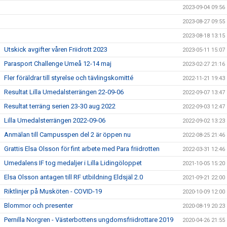
2023-09-04 09:56
2023-08-27 09:55
2023-08-18 13:15
Utskick avgifter våren Friidrott 2023
2023-05-11 15:07
Parasport Challenge Umeå 12-14 maj
2023-02-27 21:16
Fler föräldrar till styrelse och tävlingskomitté
2022-11-21 19:43
Resultat Lilla Umedalsterrängen 22-09-06
2022-09-07 13:47
Resultat terräng serien 23-30 aug 2022
2022-09-03 12:47
Lilla Umedalsterrängen 2022-09-06
2022-09-02 13:23
Anmälan till Campusspen del 2 är öppen nu
2022-08-25 21:46
Grattis Elsa Olsson för fint arbete med Para friidrotten
2022-03-31 12:46
Umedalens IF tog medaljer i Lilla Lidingöloppet
2021-10-05 15:20
Elsa Olsson antagen till RF utbildning Eldsjäl 2.0
2021-09-21 22:00
Riktlinjer på Musköten - COVID-19
2020-10-09 12:00
Blommor och presenter
2020-08-19 20:23
Pernilla Norgren - Västerbottens ungdomsfriidrottare 2019
2020-04-26 21:55