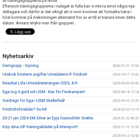
av träningsgrupperna på Nolia.
BILDGALLERI
Eftersom träningsgrupperna i nuläget är fulla kan vi inte ta emot några nya
deltagare och därför är det viktigt att ni som kommer att fortsätta träna i
höst kommer på inskrivningen alternativt hör av er till er tränare innan detta
KLUBBINFORMATION
datum. Annars stryks man från gruppen.
LÄNKAR
UTBILDNING
Nyhetsarkiv
Damgrupp - löpning
2026-01-21 15:54
Utskick höstens avgifter Umedalens IF Friidrott
2025-10-17 13:52
Resultat Lilla Umedalsterrängen 2025, 4/9
2025-09-09 09:42
Eyja tog 4 guld vid USM - klar för Finnkampen!
2025-08-18 12:18
Guldregn för Eyja i USM Skellefteå!
2025-03-10 15:35
Friidrottsförälder? Se hit!
2024-02-23 12:19
20-21 jan 2024 SM Silver av Eyja Gautadóttir Grattis.
2024-01-22 08:23
Köp dina UIF-träningskläder på Intersport!
2023-11-16 15:26
2023-09-12 10:00