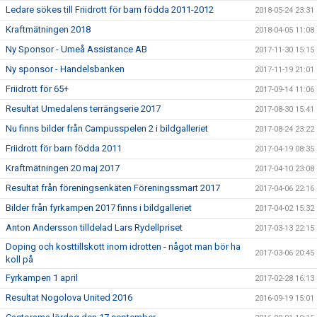
Ledare sökes till Friidrott för barn födda 2011-2012
2018-05-24 23:31
Kraftmätningen 2018
2018-04-05 11:08
Ny Sponsor - Umeå Assistance AB
2017-11-30 15:15
Ny sponsor - Handelsbanken
2017-11-19 21:01
Friidrott för 65+
2017-09-14 11:06
Resultat Umedalens terrängserie 2017
2017-08-30 15:41
Nu finns bilder från Campusspelen 2 i bildgalleriet
2017-08-24 23:22
Friidrott för barn födda 2011
2017-04-19 08:35
Kraftmätningen 20 maj 2017
2017-04-10 23:08
Resultat från föreningsenkäten Föreningssmart 2017
2017-04-06 22:16
Bilder från fyrkampen 2017 finns i bildgalleriet
2017-04-02 15:32
Anton Andersson tilldelad Lars Rydellpriset
2017-03-13 22:15
Doping och kosttillskott inom idrotten - något man bör ha
2017-03-06 20:45
koll på
Fyrkampen 1 april
2017-02-28 16:13
Resultat Nogolova United 2016
2016-09-19 15:01