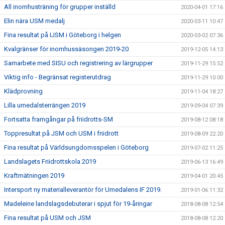
All inomhusträning för grupper inställd
2020-04-01 17:16
Elin nära USM medalj
2020-03-11 10:47
Fina resultat på IJSM i Göteborg i helgen
2020-03-02 07:36
Kvalgränser för inomhussäsongen 2019-20
2019-12-05 14:13
Samarbete med SISU och registrering av lärgrupper
2019-11-29 15:52
Viktig info - Begränsat registerutdrag
2019-11-29 10:00
Klädprovning
2019-11-04 18:27
Lilla umedalsterrängen 2019
2019-09-04 07:39
Fortsatta framgångar på friidrotts-SM
2019-08-12 08:18
Toppresultat på JSM och USM i friidrott
2019-08-09 22:20
Fina resultat på Världsungdomsspelen i Göteborg
2019-07-02 11:25
Landslagets Friidrottskola 2019
2019-06-13 16:49
Kraftmätningen 2019
2019-04-01 20:45
Intersport ny materialleverantör för Umedalens IF 2019.
2019-01-06 11:32
Madeleine landslagsdebuterar i spjut för 19-åringar
2018-08-08 12:54
Fina resultat på USM och JSM
2018-08-08 12:20