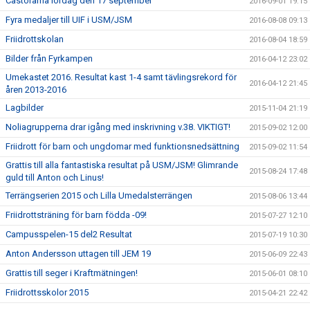
Castorama lördag den 17 september
2016-09-01 19:15
Fyra medaljer till UIF i USM/JSM
2016-08-08 09:13
Friidrottskolan
2016-08-04 18:59
Bilder från Fyrkampen
2016-04-12 23:02
Umekastet 2016. Resultat kast 1-4 samt tävlingsrekord för
2016-04-12 21:45
åren 2013-2016
Lagbilder
2015-11-04 21:19
Noliagrupperna drar igång med inskrivning v.38. VIKTIGT!
2015-09-02 12:00
Friidrott för barn och ungdomar med funktionsnedsättning
2015-09-02 11:54
Grattis till alla fantastiska resultat på USM/JSM! Glimrande
2015-08-24 17:48
guld till Anton och Linus!
Terrängserien 2015 och Lilla Umedalsterrängen
2015-08-06 13:44
Friidrottsträning för barn födda -09!
2015-07-27 12:10
Campusspelen-15 del2 Resultat
2015-07-19 10:30
Anton Andersson uttagen till JEM 19
2015-06-09 22:43
Grattis till seger i Kraftmätningen!
2015-06-01 08:10
Friidrottsskolor 2015
2015-04-21 22:42