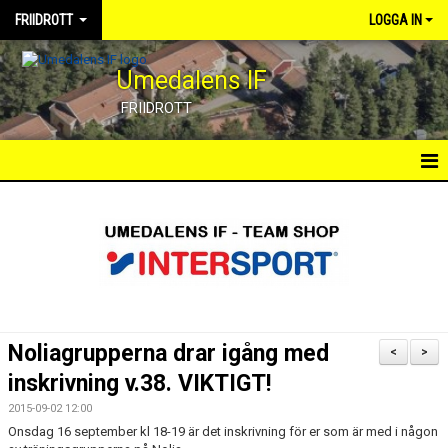
FRIIDROTT
LOGGA IN
Umedalens IF
FRIIDROTT
HEM
TRÄNINGSGRUPPER
AKTUELLA TÄVLINGAR
KALENDER
Noliagrupperna drar igång med
<
>
EGNA TÄVLINGAR
inskrivning v.38. VIKTIGT!
2015-09-02 12:00
DOKUMENT
Onsdag 16 september kl 18-19 är det inskrivning för er som är med i någon