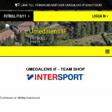
LÄNK TILL TRÄNINGAR/MATCHER UMEDALENS IP KONSTGRÄS
FOTBOLL F10/11
LOGGA IN
Umedalens IF
FOTBOLL
F10/11
HEM
NYHETER
KALENDER
TRUPPEN
Funktionen är tillfälligt inaktiverad.
GÄSTBOK