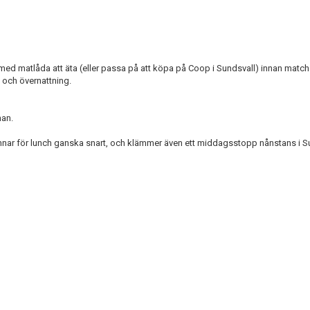
med matlåda att äta (eller passa på att köpa på Coop i Sundsvall) innan match 
t och övernattning.
nan.
annar för lunch ganska snart, och klämmer även ett middagsstopp nånstans i S