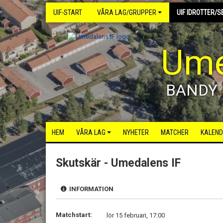
UIF-START
VÅRA LAG/GRUPPER
UIF IDROTTER/S
Ume
BANDY
HEM
VÅRA LAG
NYHETER
MATCHER
KALEND
Skutskär - Umedalens IF
INFORMATION
Matchstart:
lör 15 februari, 17:00