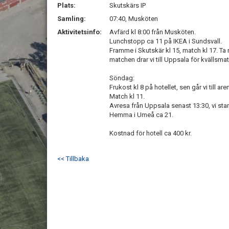
Plats:
Skutskärs IP
Samling:
07:40, Musköten
Aktivitetsinfo:
Avfärd kl 8:00 från Musköten.
Lunchstopp ca 11 på IKEA i Sundsvall.
Framme i Skutskär kl 15, match kl 17. Ta 
matchen drar vi till Uppsala för kvällsma
Söndag:
Frukost kl 8 på hotellet, sen går vi till are
Match kl 11.
Avresa från Uppsala senast 13:30, vi st
Hemma i Umeå ca 21.
Kostnad för hotell ca 400 kr.
<< Tillbaka