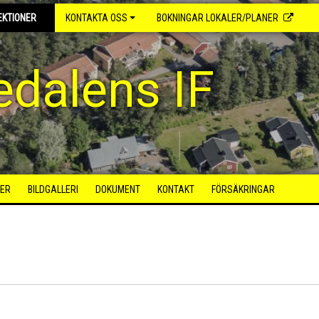
EKTIONER
KONTAKTA OSS
BOKNINGAR LOKALER/PLANER
dalens IF
ER
BILDGALLERI
DOKUMENT
KONTAKT
FÖRSÄKRINGAR