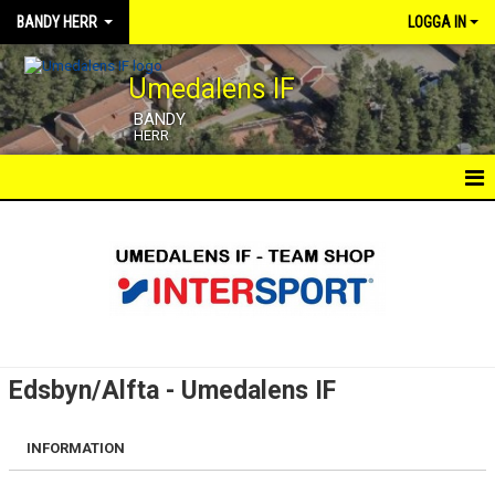
BANDY HERR
LOGGA IN
Umedalens IF
BANDY
HERR
HEM
NYHETER
KALENDER
MATCHER
Edsbyn/Alfta - Umedalens IF
TRUPPEN
INFORMATION
BILDGALLERI