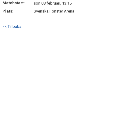
Matchstart:
DOKUMENT
sön 08 februari, 13:15
Plats:
Svenska Fönster Arena
KONTAKT
<< Tillbaka